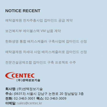
NOTICE RECENT
예탁결제원 전자주총사업 잡마인드 공급 계약
보건복지부 에이블스택 VM 납품 계약
한화생명 통합 배치스케줄러 구축사업에 잡마인드 선정
예탁결제원 차세대 사업 배치스케줄러로 잡마인드 선정
전문건설공제조합 잡마인드 구축 프로젝트 수주
회사명:
(주)센텍정보기술
주소:
(06313) 서울시 강남구 논현로 20 정남빌딩 3층
전화:
02-3463-3001
팩스:
02-3463-3009
이메일:
sales@centec.kr